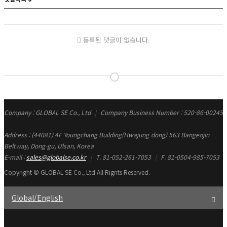
등록된 댓글이 없습니다.
Company : GLOBAL SE Co., Ltd
|
Company Business Number : 520-86-00245
Address : (44081) 4F Youngchang Building(Hwajung-dong) 563 Bangeojin
Beltway, Dong-gu, Ulsan, Korea
E-mail :
sales@globalse.co.kr
|
T. 81-052-261-7053
|
F. 81-0504-985-7053
Copyright
© GLOBAL SE Co., Ltd All Rignts Reserved.
Global/English